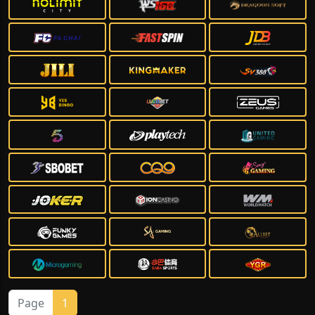
Page
1