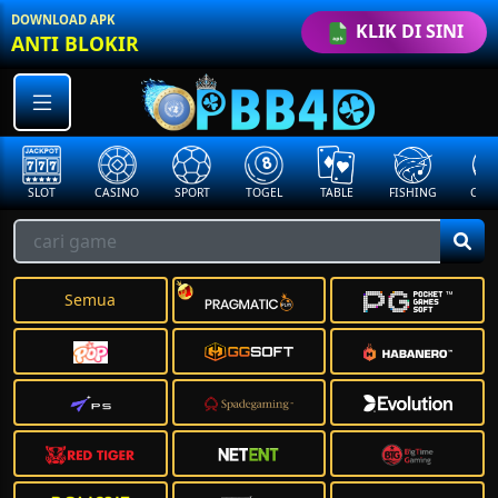
DOWNLOAD APK
KLIK DI SINI
ANTI BLOKIR
SLOT
CASINO
SPORT
TOGEL
TABLE
FISHING
COCK
Semua