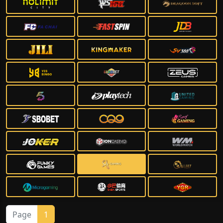
Page
1