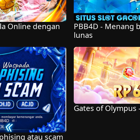
la Online dengan
PBB4D - Menang be
lunas
Gates of Olympus -
phising atau scam