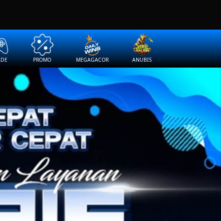
ADE
PROMO
MEGAGACOR
ANUBIS