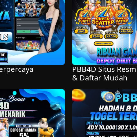
terpercaya
PBB4D Situs Resmi
& Daftar Mudah