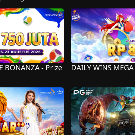
E BONANZA - Prize
DAILY WINS MEGA 