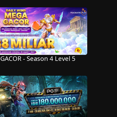
GACOR - Season 4 Level 5